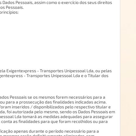
 Dados Pessoais, assim como o exercício dos seus direitos
os Pessoais.
rincípios:
la Exigentexpress - Transportes Unipessoal Lda, ou pelas
gentexpress - Transportes Unipessoal Lda e o Titular dos
Dados Pessoais se os mesmos forem necessários para a
ou para a prossecução das finalidades indicadas acima.
am inseridos / disponibilizados pelo respectivo titular e
 Lda, foi autorizada pelo mesmo, sendo os Dados Pessoais em
nipessoal Lda tomará as medidas adequadas para assegurar
 conta as finalidades para que foram recolhidos ou para
ficação apenas durante o período necessário para a
 os mesmos serão definitivamente eliminados, sem