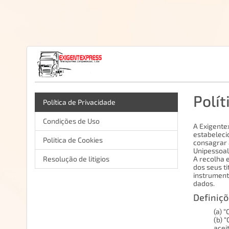
Polít
Política de Privacidade
Condições de Uso
A Exigente
estabeleci
Politica de Cookies
consagrar 
Unipessoal
Resolução de litigios
A recolha 
dos seus ti
instrument
dados.
Definiçõ
(a) 
(b) 
acei