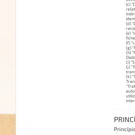
(c) 
rela
indi
ident
(d) “
raci
(e) 
fich
(f) 
(g) 
(h) 
Dado
(i) 
(j) 
tran
(k) 
Tran
“Tra
auto
util
inte
PRINC
Princípi