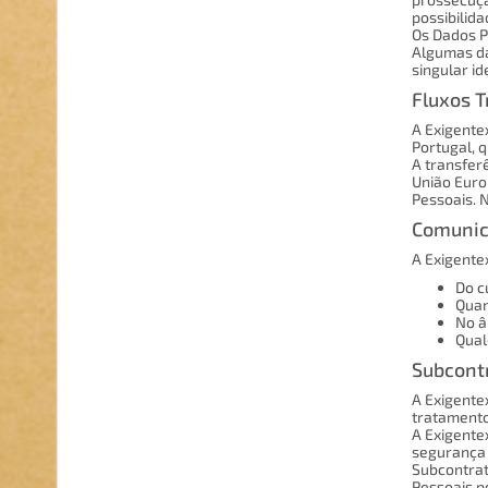
possibilid
Os Dados P
Algumas da
singular ide
Fluxos T
A Exigente
Portugal, q
A transfer
União Euro
Pessoais. 
Comunic
A Exigente
Do c
Quan
No â
Qual
Subcont
A Exigente
tratamento
A Exigente
segurança 
Subcontrat
Pessoais p