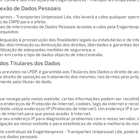
nexão de Dados Pessoais
xpress - Transportes Unipessoal Lda, não levará a cabo qualquer oper
o da CNPD para o efeito.
es de interconexão de Dados Pessoais levadas a cabo pela Exigentexp
equisitos:
Adequação à prossecução das finalidades legais ou estatutárias e de int
 Não-discriminação ou diminuição dos direitos, liberdades e garantias dos
) Utilização de adequadas medidas de segurança; e
 Ter em conta o tipo de dados objecto de interconexão.
 dos Titulares dos Dados
previstos na LPDP, é garantido aos Titulares dos Dados o direito de ac
 direito de oposição ao tratamento dos mesmos, nos termos pelo própr
mente pelo titular do dado.
ue navega pelo nosso website, certas informações podem ser recolhida
o endereços de Protocolo da Internet, cookies, tags da Internet e rec
bsite utiliza endereços IP (Protocolo de Internet). Um endereço IP é 
s de Internet para que possa aceder à Internet.
 o seu endereço IP para diagnosticar problemas com o nosso servidor, 
 ligação ao nosso website e para estatísticas de visita e melhoria do no
ente contratual da Exigentexpress - Transportes Unipessoal Lda, poderá
seus dados pessoais.