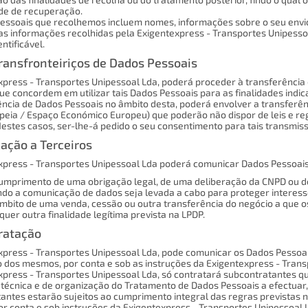
ade de recuperação.
essoais que recolhemos incluem nomes, informações sobre o seu envio
s informações recolhidas pela Exigentexpress - Transportes Unipesso
ntificável.
ransfronteiriços de Dados Pessoais
xpress - Transportes Unipessoal Lda, poderá proceder à transferência 
ue concordem em utilizar tais Dados Pessoais para as finalidades indica
ência de Dados Pessoais no âmbito desta, poderá envolver a transferênc
peia / Espaço Económico Europeu) que poderão não dispor de leis e r
Nestes casos, ser-lhe-á pedido o seu consentimento para tais transmis
ação a Terceiros
xpress - Transportes Unipessoal Lda poderá comunicar Dados Pessoais 
umprimento de uma obrigação legal, de uma deliberação da CNPD ou de
do a comunicação de dados seja levada a cabo para proteger interesses
mbito de uma venda, cessão ou outra transferência do negócio a que o
quer outra finalidade legítima prevista na LPDP.
ratação
xpress - Transportes Unipessoal Lda, pode comunicar os Dados Pessoais
 dos mesmos, por conta e sob as instruções da Exigentexpress - Tran
xpress - Transportes Unipessoal Lda, só contratará subcontratantes q
técnica e de organização do Tratamento de Dados Pessoais a efectuar
antes estarão sujeitos ao cumprimento integral das regras previstas n
or conta e sob instruções da Exigentexpress - Transportes Unipessoal 