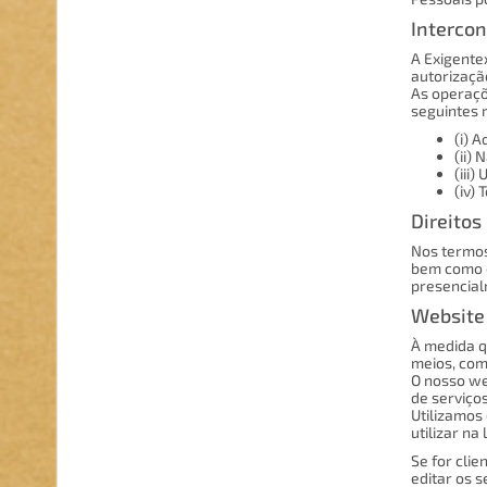
Interco
A Exigente
autorizaçã
As operaçõ
seguintes r
(i) 
(ii)
(iii
(iv)
Direitos
Nos termos 
bem como o
presencial
Website
À medida q
meios, com
O nosso we
de serviço
Utilizamos
utilizar na
Se for cli
editar os 