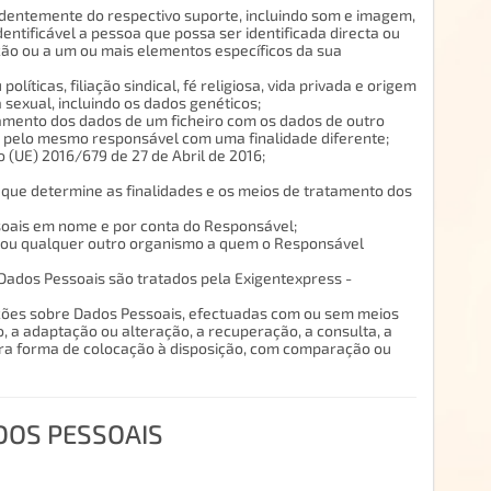
ndentemente do respectivo suporte, incluindo som e imagem,
dentificável a pessoa que possa ser identificada directa ou
ão ou a um ou mais elementos específicos da sua
líticas, filiação sindical, fé religiosa, vida privada e origem
 sexual, incluindo os dados genéticos;
namento dos dados de um ficheiro com os dados de outro
do pelo mesmo responsável com uma finalidade diferente;
 (UE) 2016/679 de 27 de Abril de 2016;
 que determine as finalidades e os meios de tratamento dos
ssoais em nome e por conta do Responsável;
viço ou qualquer outro organismo a quem o Responsável
os Dados Pessoais são tratados pela Exigentexpress -
ções sobre Dados Pessoais, efectuadas com ou sem meios
o, a adaptação ou alteração, a recuperação, a consulta, a
utra forma de colocação à disposição, com comparação ou
DOS PESSOAIS