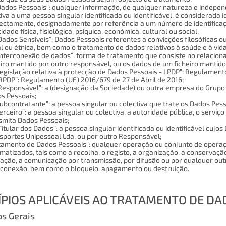
“Dados Pessoais”: qualquer informação, de qualquer natureza e indepe
tiva a uma pessoa singular identificada ou identificável; é considerada i
rectamente, designadamente por referência a um número de identificaç
idade física, fisiológica, psíquica, económica, cultural ou social;
Dados Sensíveis”: Dados Pessoais referentes a convicções filosóficas ou po
al ou étnica, bem como o tratamento de dados relativos à saúde e à vida
“Interconexão de dados”: forma de tratamento que consiste no relacio
eiro mantido por outro responsável, ou os dados de um ficheiro manti
“Legislação relativa à protecção de Dados Pessoais - LPDP”: Regulamento
“RPDP”: Regulamento (UE) 2016/679 de 27 de Abril de 2016;
“Responsável”: a (designação da Sociedade) ou outra empresa do Grupo
s Pessoais;
“Subcontratante”: a pessoa singular ou colectiva que trate os Dados Pe
“Terceiro”: a pessoa singular ou colectiva, a autoridade pública, o ser
smita Dados Pessoais;
“Titular dos Dados”: a pessoa singular identificada ou identificável cuj
sportes Unipessoal Lda, ou por outro Responsável;
tamento de Dados Pessoais”: qualquer operação ou conjunto de opera
matizados, tais como a recolha, o registo, a organização, a conservaçã
ização, a comunicação por transmissão, por difusão ou por qualquer o
rconexão, bem como o bloqueio, apagamento ou destruição.
ÍPIOS APLICÁVEIS AO TRATAMENTO DE DA
os Gerais