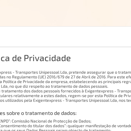
ica de Privacidade
xpress - Transportes Unipessoal Lda, pretende assegurar que o trata
das no Regulamento (UE) 2016/679 de 27 de Abril de 2016. Para este efe
a Política de Privacidade da empresa, estabelecendo as principais reg
 Lda, no que diz respeito ao tratamento de dados pessoais.
e tratamento dos dados pessoais fornecidos à Exigentexpress - Transpo
tulares relativamente a estes dados, regem-se por esta Política de Pr
os utilizados pela Exigentexpress - Transportes Unipessoal Lda, nos t
es sobre o tratamento de dados:
“CNPD”: Comissão Nacional de Protecção de Dados;
“Consentimento do titular dos dados”: qualquer manifestação de vontade 
ta que os seus Dados Pessoais sejam objecto de tratamento;