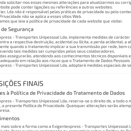
da solicitar-nos essas mesmas alterações para atualizarmos ou corri
bsite pode conter ligações ou referências a outros websites.
ier, Lda não é responsável pelas práticas de privacidade ou pelo conte
 Privacidade não se aplica a esses sítios Web.
os que leia a política de privacidade de cada website que visitar.
 de Segurança
xpress - Transportes Unipessoal Lda, implementa medidas de carácter 
ntra a respectiva destruição, acidental ou ilícita, a perda acidental, a 
te quando o tratamento implicar a sua transmissão por rede, bem com
vendo tais medidas ser cumpridas pelos seus colaboradores.
das assegurarão, atendendo aos conhecimentos técnicos disponíveis e a
adequado em relação aos riscos que o Tratamento de Dados Pessoais a
xpress - Transportes Unipessoal Lda, adoptará medidas especiais de 
SIÇÕES FINAIS
es à Política de Privacidade do Tratamento de Dados
press - Transportes Unipessoal Lda, reserva-se o direito de, a todo o 
, a presente Política de Privacidade. Quaisquer alterações serão ate
presa.
cimentos
 mais sobre a forma como a Exigentexpress - Transportes Unipessoal Ld
úvida, fazer qualquer reclamação ou comentário sobre a Política de Pr