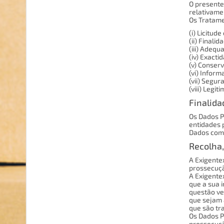
O presente
relativame
Os Tratame
(i) Licitude
(ii) Finalid
(iii) Adequ
(iv) Exactid
(v) Conser
(vi) Inform
(vii) Segur
(viii) Legit
Finalida
Os Dados P
entidades 
Dados com 
Recolha,
A Exigente
prossecuçã
A Exigentex
que a sua 
questão ve
que sejam 
que são tr
Os Dados P
prossecuçã