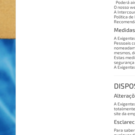
Poderá ain
O nosso we
A Intercour
Política de
Recomendam
Medidas
A Exigente
Pessoais co
nomeadamen
mesmos, de
Estas medi
segurança 
A Exigente
DISPO
Alteraçõ
A Exigentex
totalmente
site da em
Esclare
Para saber
qualquer d