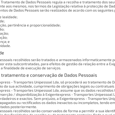
 Tratamento de Dados Pessoais regula a recolha e tratamento dos seus
nte aos mesmos, nos termos da Legislação relativa à protecção de Dad
ntos de Dados Pessoais serão realizados de acordo com os seguintes p
 e lealdade;
ade;
ação, pertinência e proporcionalidade;
ão;
vação;
ação;
ança; e
imidade.
de
essoais recolhidos serão tratados e armazenados informaticamente pe
por esta subcontratadas, para efeitos de gestão da relação entre a Exi
a finalidade de execução de serviços.
 tratamento e conservação de Dados Pessoais
xpress - Transportes Unipessoal Lda, só procederá ao tratamento de 
o da sua actividade, cumprimento de obrigações legais ou contratuais 
press - Transportes Unipessoal Lda, assume que os dados recolhidos for
inserção / disponibilização à Exigentexpress - Transportes Unipessoal
rdadeiros e exactos. Sem prejuízo, a Exigentexpress - Transportes U
apagados ou rectificados os dados inexactos ou incompletos, tendo em
atados posteriormente.
essoais recolhidos serão conservados de forma a permitir a sua identi
o das finalidades de recolha ou do tratamento posterior, findo o qual